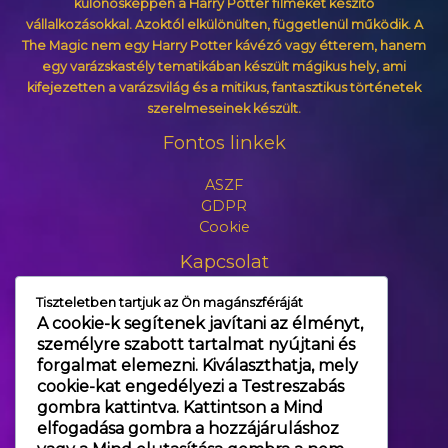
különösképpen a Harry Potter filmeket készítő
vállalkozásokkal. Azoktól elkülönülten, függetlenül működik. A
The Magic nem egy Harry Potter kávézó vagy étterem, hanem
egy varázskastély tematikában készült mágikus hely, ami
kifejezetten a varázsvilág és a mitikus, fantasztikus történetek
szerelmeseinek készült.
Fontos linkek
ASZF
GDPR
Cookie
Kapcsolat
Tiszteletben tartjuk az Ön magánszféráját
+3630 606 6109
A cookie-k segítenek javítani az élményt,
info@themagic.hu
személyre szabott tartalmat nyújtani és
1065 Budapest Hajós utca 25.
forgalmat elemezni. Kiválaszthatja, mely
cookie-kat engedélyezi a
Testreszabás
gombra kattintva. Kattintson a
Mind
elfogadása
gombra a hozzájáruláshoz