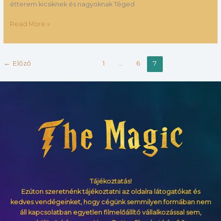
étterem kicsiknek és nagyoknak Téged
Read More »
←
Előző
1
...
6
7
Tájékoztatás!
Ezúton szeretnénk tájékoztatni az oldalra látogatókat és
kedves vendégeinket, hogy cégünk semmilyen formában nem
áll kapcsolatban egyetlen filmelőállító vállalkozással sem,