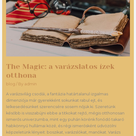
ízek
otthona
The Magic: a varázslatos ízek
otthona
blog
/ By
admin
A varázsvilág csodái, a fantázia határtalanul izgalmas
dimenziója már gyerekként sokunkat rabul ejt, és
lelkesedésünket szerencsére sosem nőjük ki. Szeretünk
később is visszabújni ebbe a titkokat rejtő, mégis otthonosan
ismerős univerzumba, mint egy puhán körénk fonódó takaró
habkönnyű hullámai közé, és régi ismerősként üdvözölni
képzeletünk lényeit: boszikat, varázslókat, manókat. Varázs