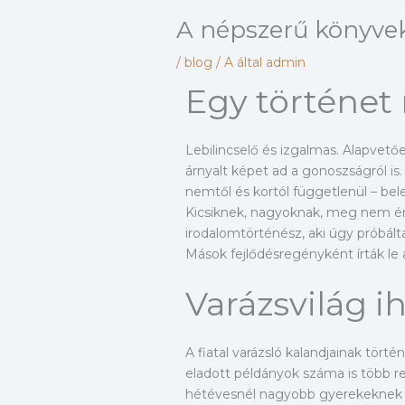
A népszerű könyvek
/
blog
/ A által
admin
Egy történet
Lebilincselő és izgalmas. Alapvetőe
árnyalt képet ad a gonoszságról is
nemtől és kortól függetlenül – be
Kicsiknek, nagyoknak, meg nem ér
irodalomtörténész, aki úgy próbál
Mások fejlődésregényként írták l
Varázsvilág ih
A fiatal varázsló kalandjainak tört
eladott példányok száma is több re
hétévesnél nagyobb gyerekeknek ké