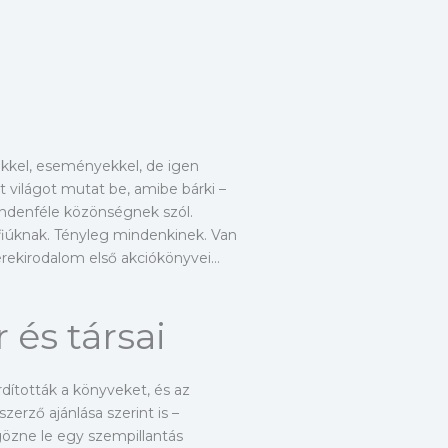
yekkel, eseményekkel, de igen
t világot mutat be, amibe bárki –
indenféle közönségnek szól.
fiúknak. Tényleg mindenkinek. Van
erekirodalom első akciókönyvei…
 és társai
rdították a könyveket, és az
erző ajánlása szerint is –
gözne le egy szempillantás