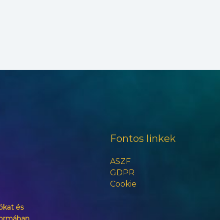
Fontos linkek
ASZF
GDPR
Cookie
ókat és
formában