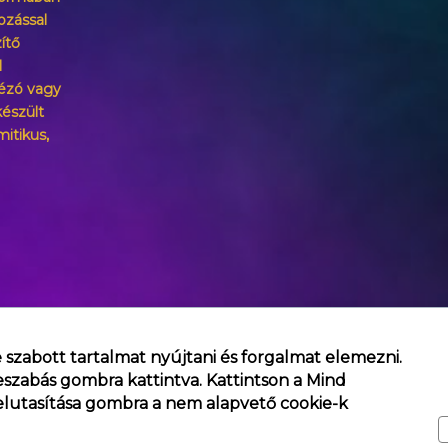
ozással
ítő
l
ézó vagy
észült
mitikus,
 szabott tartalmat nyújtani és forgalmat elemezni.
eszabás
gombra kattintva. Kattintson a
Mind
lutasítása
gombra a nem alapvető cookie-k