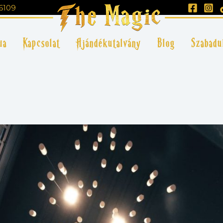
6109
ia
Kapcsolat
Ajándékutalvány
Blog
Szabadu