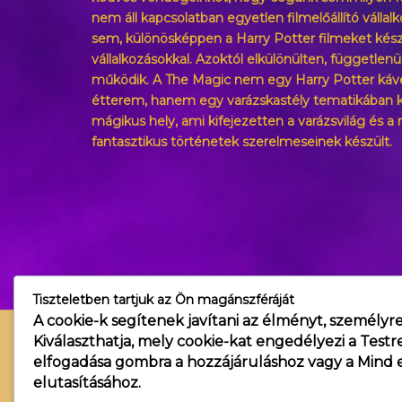
nem áll kapcsolatban egyetlen filmelőállító vállalk
sem, különösképpen a Harry Potter filmeket kész
vállalkozásokkal. Azoktól elkülönülten, függetlenü
működik. A The Magic nem egy Harry Potter káv
étterem, hanem egy varázskastély tematikában k
mágikus hely, ami kifejezetten a varázsvilág és a 
fantasztikus történetek szerelmeseinek készült.
Tiszteletben tartjuk az Ön magánszféráját
A cookie-k segítenek javítani az élményt, személyre
Kiválaszthatja, mely cookie-kat engedélyezi a
Testr
elfogadása
gombra a hozzájáruláshoz vagy a
Mind e
elutasításához.