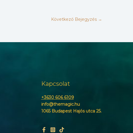
Következő Bejegyzés
→
Kapcsolat
+3630 606 6109
info@themagic.hu
1065 Budapest Hajós utca 25.