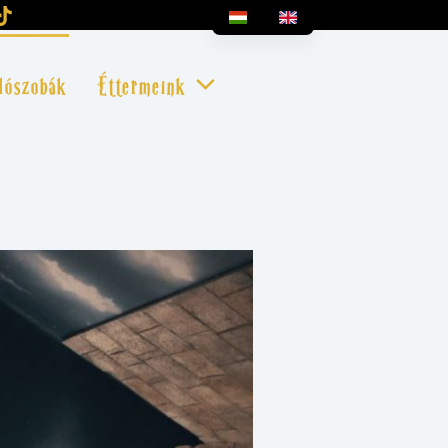
lószobák
Éttermeink