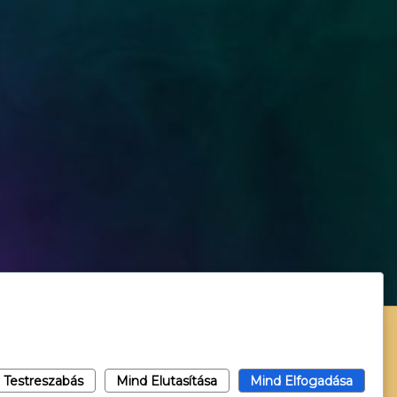
Testreszabás
Mind Elutasítása
Mind Elfogadása