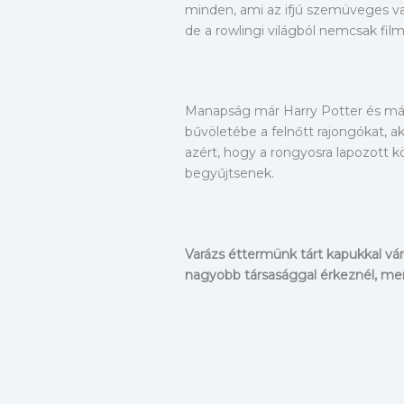
minden, ami az ifjú szemüveges va
de a rowlingi világból nemcsak fil
Manapság már Harry Potter és más
bűvöletébe a felnőtt rajongókat, a
azért, hogy a rongyosra lapozott k
begyűjtsenek.
Varázs éttermünk tárt kapukkal vár
nagyobb társasággal érkeznél, menj 