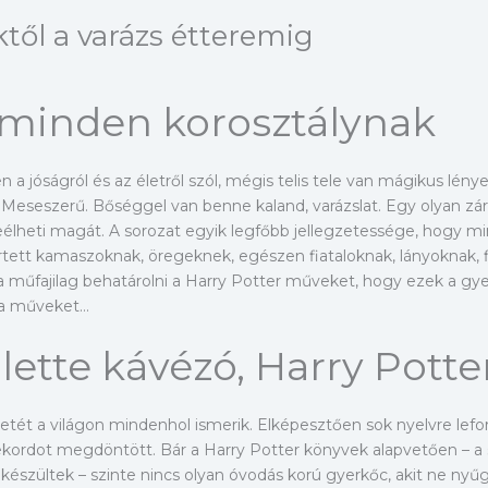
től a varázs étteremig
 minden korosztálynak
n a jóságról és az életről szól, mégis telis tele van mágikus lén
. Meseszerű. Bőséggel van benne kaland, varázslat. Egy olyan zár
leélheti magát. A sorozat egyik legfőbb jellegzetessége, hogy m
tett kamaszoknak, öregeknek, egészen fiataloknak, lányoknak, 
ta műfajilag behatárolni a Harry Potter műveket, hogy ezek a gy
e a műveket…
lette kávézó, Harry Potter
énetét a világon mindenhol ismerik. Elképesztően sok nyelvre lefo
kordot megdöntött. Bár a Harry Potter könyvek alapvetően – a sz
szültek – szinte nincs olyan óvodás korú gyerkőc, akit ne nyű