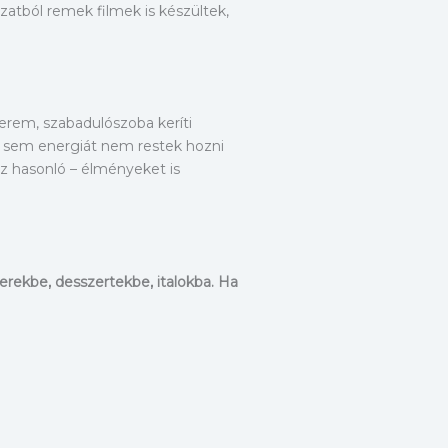
atból remek filmek is készültek,
erem, szabadulószoba keríti
t, sem energiát nem restek hozni
ez hasonló – élményeket is
erekbe, desszertekbe, italokba. Ha