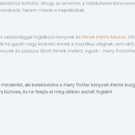
rázslóhoz köthető. Ahogy az ismertes, a többkötetes könyvsoroz
mrendezők, hanem mások is inspirálódtak.
 varázsvilággal foglalkozó könyvek és
filmek ihlette kávézó,
étt
kik ha igazán nagy kedvelői ennek a misztikus világnak, sem idő
önyvek és százszor látott filmek mellett, egyéb – Harry Potterh
 mindenkit, aki belekóstolna a Harry Potter könyvek ihlette burg
biztosra, és ne felejts el még időben asztalt foglalni!