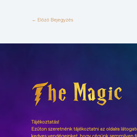
←
Előző Bejegyzés
Tájékoztatás!
Ezúton szeretnénk tájékoztatni az oldalra látogat
kedves vendégeinket, hogy cégünk semmilyen 