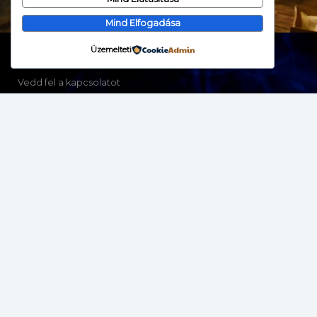
Mind Elfogadása
Üzemelteti
Vedd fel a kapcsolatot
Marketing célú megkeresések
Neve
*
E-mail
*
Telefonszám
Üzenet
*