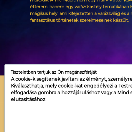
működik. A The Magic nem egy Harry Potter káv
étterem, hanem egy varázskastély tematikában k
mágikus hely, ami kifejezetten a varázsvilág és a 
fantasztikus történetek szerelmeseinek készült.
Tiszteletben tartjuk az Ön magánszféráját
A cookie-k segítenek javítani az élményt, személyre
Kiválaszthatja, mely cookie-kat engedélyezi a
Testr
elfogadása
gombra a hozzájáruláshoz vagy a
Mind e
elutasításához.
Copyright © 2026 