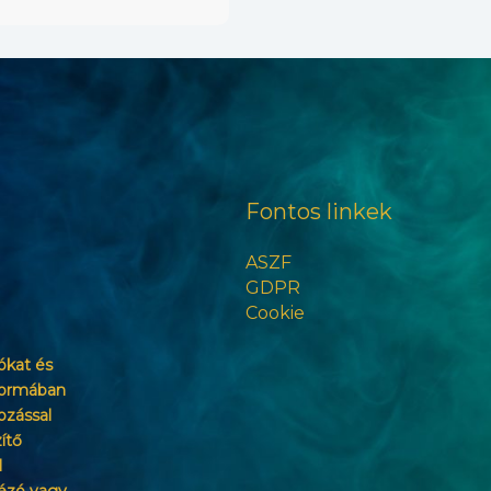
Fontos linkek
ASZF
GDPR
Cookie
ókat és
formában
ozással
ítő
l