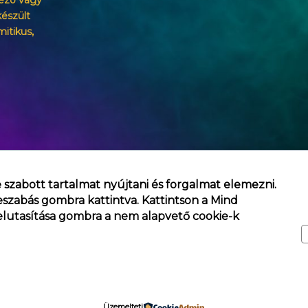
ézó vagy
észült
mitikus,
 szabott tartalmat nyújtani és forgalmat elemezni.
eszabás
gombra kattintva. Kattintson a
Mind
lutasítása
gombra a nem alapvető cookie-k
Themagic | Powered by Themagic
Üzemelteti