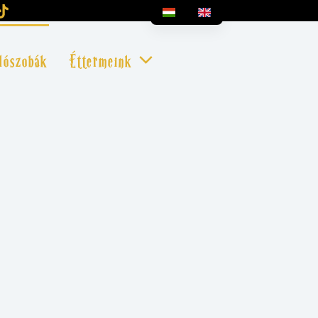
lószobák
Éttermeink