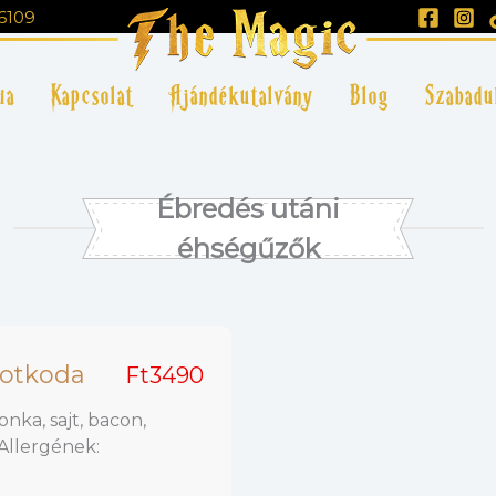
6109
ia
Kapcsolat
Ajándékutalvány
Blog
Szabadu
Ébredés utáni
éhségűzők
 kotkoda
Ft3490
onka, sajt, bacon,
Allergének: