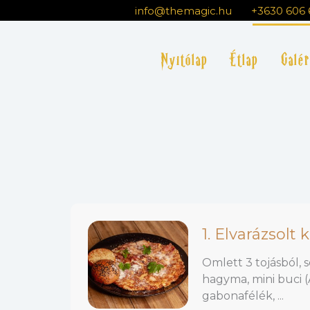
Ugrás
info@themagic.hu
+3630 606 
a
tartalomra
Nyitólap
Étlap
Galér
1. Elvarázsolt
Omlett 3 tojásból, s
hagyma, mini buci (
gabonafélék, ...