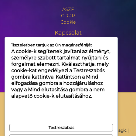
ASZF
GDPR
Cookie
Kapcsolat
Tiszteletben tartjuk az Ön magánszféráját
+3630 606 6109
A cookie-k segítenek javítani az élményt,
info@themagic.hu
személyre szabott tartalmat nyújtani és
1065 Budapest Hajós utca 25.
forgalmat elemezni. Kiválaszthatja, mely
cookie-kat engedélyezi a
Testreszabás
gombra kattintva. Kattintson a
Mind
elfogadása
gombra a hozzájáruláshoz
vagy a
Mind elutasítása
gombra a nem
alapvető cookie-k elutasításához.
Testreszabás
Copyright © 2026 Themagic |