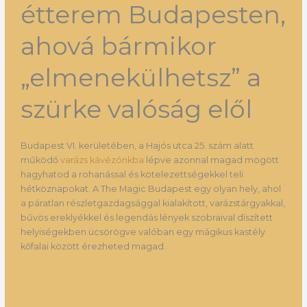
étterem Budapesten,
ahová bármikor
„elmenekülhetsz” a
szürke valóság elől
Budapest VI. kerületében, a Hajós utca 25. szám alatt
működő
varázs kávézónkba
lépve azonnal magad mögött
hagyhatod a rohanással és kötelezettségekkel teli
hétköznapokat. A The Magic Budapest egy olyan hely, ahol
a páratlan részletgazdagsággal kialakított, varázstárgyakkal,
bűvös ereklyékkel és legendás lények szobraival díszített
helyiségekben ücsörögve valóban egy mágikus kastély
kőfalai között érezheted magad.