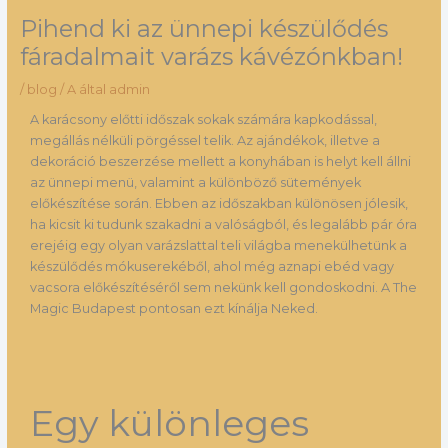
Pihend ki az ünnepi készülődés
fáradalmait varázs kávézónkban!
/
blog
/ A által
admin
A karácsony előtti időszak sokak számára kapkodással,
megállás nélküli pörgéssel telik. Az ajándékok, illetve a
dekoráció beszerzése mellett a konyhában is helyt kell állni
az ünnepi menü, valamint a különböző sütemények
előkészítése során. Ebben az időszakban különösen jólesik,
ha kicsit ki tudunk szakadni a valóságból, és legalább pár óra
erejéig egy olyan varázslattal teli világba menekülhetünk a
készülődés mókuserekéből, ahol még aznapi ebéd vagy
vacsora előkészítéséről sem nekünk kell gondoskodni. A The
Magic Budapest pontosan ezt kínálja Neked.
Egy különleges