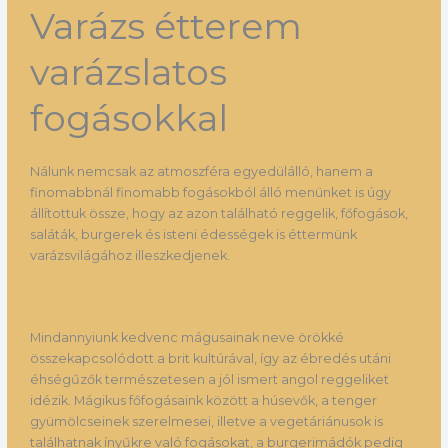
Varázs étterem
varázslatos
fogásokkal
Nálunk nemcsak az atmoszféra egyedülálló, hanem a
finomabbnál finomabb fogásokból álló menünket is úgy
állítottuk össze, hogy az azon található reggelik, főfogások,
saláták, burgerek és isteni édességek is éttermünk
varázsvilágához illeszkedjenek.
Mindannyiunk kedvenc mágusainak neve örökké
összekapcsolódott a brit kultúrával, így az ébredés utáni
éhségűzők természetesen a jól ismert angol reggeliket
idézik. Mágikus főfogásaink között a húsevők, a tenger
gyümölcseinek szerelmesei, illetve a vegetáriánusok is
találhatnak ínyűkre való fogásokat, a burgerimádók pedig