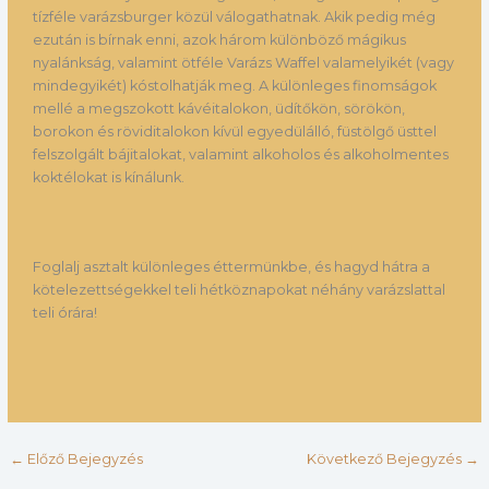
tízféle varázsburger közül válogathatnak. Akik pedig még
ezután is bírnak enni, azok három különböző mágikus
nyalánkság, valamint ötféle Varázs Waffel valamelyikét (vagy
mindegyikét) kóstolhatják meg. A különleges finomságok
mellé a megszokott kávéitalokon, üdítőkön, sörökön,
borokon és röviditalokon kívül egyedülálló, füstölgő üsttel
felszolgált bájitalokat, valamint alkoholos és alkoholmentes
koktélokat is kínálunk.
Foglalj asztalt különleges éttermünkbe, és hagyd hátra a
kötelezettségekkel teli hétköznapokat néhány varázslattal
teli órára!
←
Előző Bejegyzés
Következő Bejegyzés
→