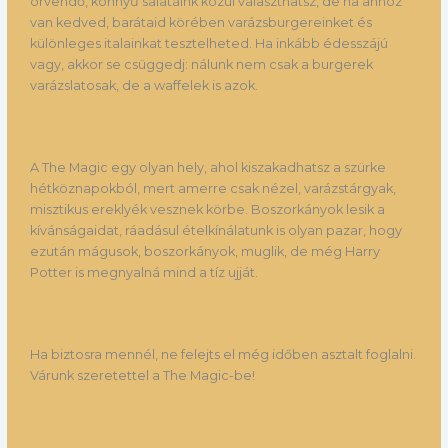
örvendő, könnyű salátáink közül választhatsz, de ha ahhoz
van kedved, barátaid körében varázsburgereinket és
különleges italainkat tesztelheted. Ha inkább édesszájú
vagy, akkor se csüggedj: nálunk nem csak a burgerek
varázslatosak, de a waffelek is azok.
A The Magic egy olyan hely, ahol kiszakadhatsz a szürke
hétköznapokból, mert amerre csak nézel, varázstárgyak,
misztikus ereklyék vesznek körbe. Boszorkányok lesik a
kívánságaidat, ráadásul ételkínálatunk is olyan pazar, hogy
ezután mágusok, boszorkányok, muglik, de még Harry
Potter is megnyalná mind a tíz ujját.
Ha biztosra mennél, ne felejts el még időben asztalt foglalni.
Várunk szeretettel a The Magic-be!