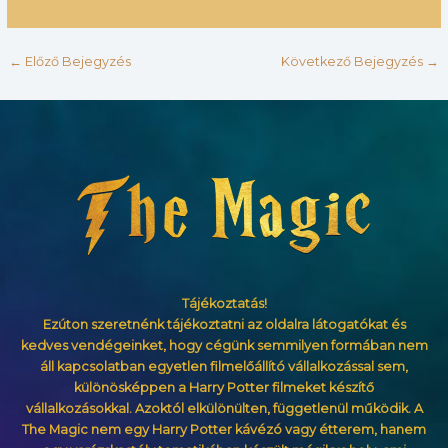
←
Előző Bejegyzés
Következő Bejegyzés
→
Tájékoztatás!
Ezúton szeretnénk tájékoztatni az oldalra látogatókat és
kedves vendégeinket, hogy cégünk semmilyen formában nem
áll kapcsolatban egyetlen filmelőállító vállalkozással sem,
különösképpen a Harry Potter filmeket készítő
vállalkozásokkal. Azoktól elkülönülten, függetlenül működik. A
The Magic nem egy Harry Potter kávézó vagy étterem, hanem