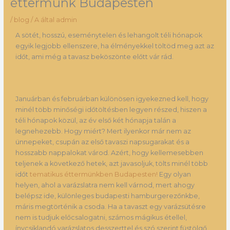
éttermünk Budapesten
/
blog
/ A által
admin
A sötét, hosszú, eseménytelen és lehangolt téli hónapok
egyik legjobb ellenszere, ha élményekkel töltöd meg azt az
időt, ami még a tavasz beköszönte előtt vár rád.
Januárban és februárban különösen igyekezned kell, hogy
minél több minőségi időtöltésben legyen részed, hiszen a
téli hónapok közül, az év első két hónapja talán a
legnehezebb. Hogy miért? Mert ilyenkor már nem az
ünnepeket, csupán az első tavaszi napsugarakat és a
hosszabb nappalokat várod. Azért, hogy kellemesebben
teljenek a következő hetek, azt javasoljuk, tölts minél több
időt
tematikus éttermünkben Budapesten!
Egy olyan
helyen, ahol a varázslatra nem kell várnod, mert ahogy
belépsz ide, különleges budapesti hamburgerezőnkbe,
máris megtörténik a csoda. Ha a tavaszt egy varázsütésre
nem is tudjuk előcsalogatni, számos mágikus étellel,
ínycsiklandó varázslatos desszerttel és szó szerint füstölgő