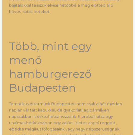
bájitalokkal tesszük elviselhetőbbé a még előtted álló
hűvös, sötét heteket.
Több, mint egy
menő
hamburgerező
Budapesten
Tematikus éttermünk Budapesten nem csak a hét minden
napján vár tárt kapukkal, de gyakorlatilag bármilyen
napszakban is érkezhetsz hozzánk. Kipróbálhatsz egy
unalmas hétköznapon egy valódi ízletes angol reggelit,
ebédre mágikus főfogásaink vagy nagy népszerűségnek