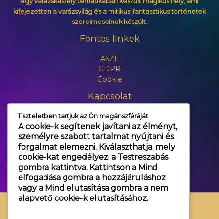
egy varázskastély tematikában készült mágikus hely, ami
kifejezetten a varázsvilág és a mitikus, fantasztikus történetek
szerelmeseinek készült.
Fontos linkek
ASZF
GDPR
Cookie
Kapcsolat
Tiszteletben tartjuk az Ön magánszféráját
+3630 606 6109
A cookie-k segítenek javítani az élményt,
info@themagic.hu
személyre szabott tartalmat nyújtani és
1065 Budapest Hajós utca 25.
forgalmat elemezni. Kiválaszthatja, mely
cookie-kat engedélyezi a
Testreszabás
gombra kattintva. Kattintson a
Mind
elfogadása
gombra a hozzájáruláshoz
vagy a
Mind elutasítása
gombra a nem
alapvető cookie-k elutasításához.