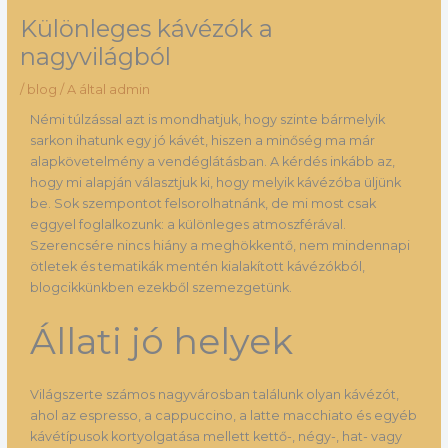
Különleges kávézók a
nagyvilágból
/
blog
/ A által
admin
Némi túlzással azt is mondhatjuk, hogy szinte bármelyik
sarkon ihatunk egy jó kávét, hiszen a minőség ma már
alapkövetelmény a vendéglátásban. A kérdés inkább az,
hogy mi alapján választjuk ki, hogy melyik kávézóba üljünk
be. Sok szempontot felsorolhatnánk, de mi most csak
eggyel foglalkozunk: a különleges atmoszférával.
Szerencsére nincs hiány a meghökkentő, nem mindennapi
ötletek és tematikák mentén kialakított kávézókból,
blogcikkünkben ezekből szemezgetünk.
Állati jó helyek
Világszerte számos nagyvárosban találunk olyan kávézót,
ahol az espresso, a cappuccino, a latte macchiato és egyéb
kávétípusok kortyolgatása mellett kettő-, négy-, hat- vagy