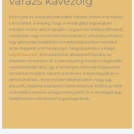
varázs kávézóig
Bizonyára ez a legváltozatosabb halmaz, hiszen a tematika
bármi lehet, a lényeg, hogy a vendéglátó egységben
minden részlet aköré épüljön. Legyen szó kultikus filmekről,
művészeti vagy történelmi korszakokról, stílusirányzatokról,
egy igényesen kialakított tematikus kávézóban remekül
érzik magukat a téma rajongói. Vegyük például a Magic
varázs kávézót,
ahol a belső tér díszleteitől kezdve az
ételeken és italokon át a személyzetig minden a legendás
varázslóiskolát idézi, így a vendégek nemcsak fogyasztani
térnek be hozzánk, hanem a kedvenc mesevilágukban is
elmerülhetnek, mivel minden feltétel adott, hogy úgy
érezzék, részesei a kedvenc történetüknek. Ettől lesz több
a tematikus kávézó a hagyományosnál: itt a vendégek egy
felejthetetlen élménnyel is gazdagodnak.