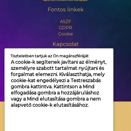
Fontos linkek
ASZF
GDPR
Cookie
Kapcsolat
Tiszteletben tartjuk az Ön magánszféráját
+3630 606 6109
A cookie-k segítenek javítani az élményt,
info@themagic.hu
személyre szabott tartalmat nyújtani és
1065 Budapest Hajós utca 25.
forgalmat elemezni. Kiválaszthatja, mely
cookie-kat engedélyezi a
Testreszabás
gombra kattintva. Kattintson a
Mind
elfogadása
gombra a hozzájáruláshoz
vagy a
Mind elutasítása
gombra a nem
alapvető cookie-k elutasításához.