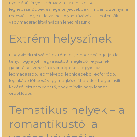
nyolclábú lények szórakoztatnak minket. A
legnépszerűbbek és legelterjedtebbek minden bizonnyal a
macskás helyek, de vannak olyan kávézók is, ahol hüllők
vagy madarak látványában lehet részünk.
Extrém helyszínek
Hogy kinek mi számít extrémnek, embere válogatja, de
tény, hogy a jól megválasztott meglepő helyszínek
garantáltan vonzzák a vendégeket. Legyen az a
legmagasabb, legmélyebb, leghidegebb, legforróbb,
leginkább félreeső vagy megközelíthetetlen helyen nyílt
kávézó, biztosra vehető, hogy mindig nagy lesz az
érdeklődés.
Tematikus helyek – a
romantikustól a