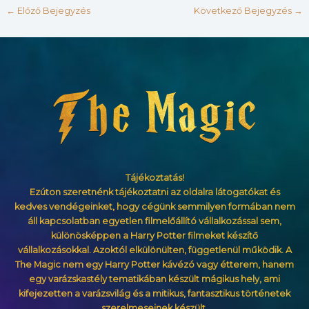
←
Előző Bejegyzés
Következő Bejegyzés
→
Tájékoztatás!
Ezúton szeretnénk tájékoztatni az oldalra látogatókat és
kedves vendégeinket, hogy cégünk semmilyen formában nem
áll kapcsolatban egyetlen filmelőállító vállalkozással sem,
különösképpen a Harry Potter filmeket készítő
vállalkozásokkal. Azoktól elkülönülten, függetlenül működik. A
The Magic nem egy Harry Potter kávézó vagy étterem, hanem
egy varázskastély tematikában készült mágikus hely, ami
kifejezetten a varázsvilág és a mitikus, fantasztikus történetek
szerelmeseinek készült.